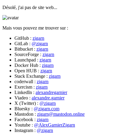
Désolé, j'ai pas de site web...
Mais vous pouvez me trouver sur :
GitHub :
zigarn
GitLab :
@zigarn
Bitbucket :
zigarn
SourceForge :
zigarn
Launchpad :
zigarn
Docker Hub :
zigarn
Open HUB :
zigarn
Stack Exchange :
zigarn
coderwall :
zigarn
Exercism :
zigarn
LinkedIn :
alexandregarnier
Viadeo :
alexandre.garnier
X (Twitter) :
@zigarn
Bluesky :
@zigarn.com
Mastodon :
zigarn@mastodon.online
Facebook :
zigarn
Youtube :
@AlexGarnierZigarn
Instagram :
@zigarn