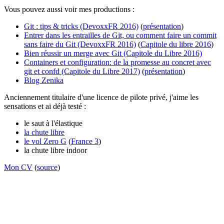
Vous pouvez aussi voir mes productions :
Git : tips & tricks (DevoxxFR 2016)
(
présentation
)
Entrer dans les entrailles de Git, ou comment faire un commit
sans faire du Git (DevoxxFR 2016)
(
Capitole du libre 2016
)
Bien réussir un merge avec Git (Capitole du Libre 2016)
Containers et configuration: de la promesse au concret avec
git et confd (Capitole du Libre 2017)
(
présentation
)
Blog Zenika
Anciennement titulaire d'une licence de pilote privé, j'aime les
sensations et ai déjà testé :
le saut à l'élastique
la chute libre
le vol Zero G
(
France 3
)
la chute libre indoor
Mon CV
(
source
)